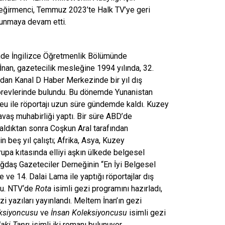
 Değirmenci, Temmuz 2023’te Halk TV’ye geri
unmaya devam etti.
nde İngilizce Öğretmenlik Bölümünde
an, gazetecilik mesleğine 1994 yılında, 32.
dan Kanal D Haber Merkezinde bir yıl dış
görevlerinde bulundu. Bu dönemde Yunanistan
eu ile röportajı uzun süre gündemde kaldı. Kuzey
savaş muhabirliği yaptı. Bir süre ABD’de
 aldıktan sonra Coşkun Aral tarafından
n beş yıl çalıştı; Afrika, Asya, Kuzey
pa kıtasında elliyi aşkın ülkede belgesel
ağdaş Gazeteciler Derneğinin “En İyi Belgesel
 ve 14. Dalai Lama ile yaptığı röportajlar dış
du.
NTV
‘de
Rota
isimli gezi programını hazırladı,
zi yazıları yayınlandı. Meltem İnan’ın gezi
ksiyoncusu
ve
İnsan Koleksiyoncusu
isimli gezi
aki Tanrı
isimli iki romanı bulunuyor.