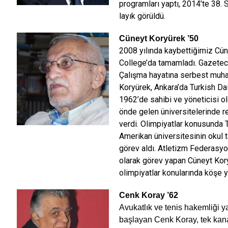
programları yaptı, 2014’te 38. 
layık görüldü.
Cüneyt Koryürek
’50
2008 yılında kaybettiğimiz Cü
College’da tamamladı. Gazetecili
Çalışma hayatına serbest muha
Koryürek, Ankara’da Turkish Dai
1962’de sahibi ve yöneticisi ol
önde gelen üniversitelerinde rek
verdi. Olimpiyatlar konusunda 
Amerikan üniversitesinin okul t
görev aldı. Atletizm Federasy
olarak görev yapan Cüneyt Kory
olimpiyatlar konularında köşe ya
Cenk Koray
’62
Avukatlık ve tenis hakemliği y
başlayan Cenk Koray, tek kana