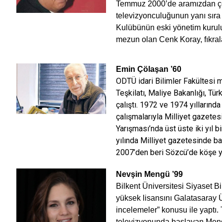
Temmuz 2000’de aramızdan ço
televizyonculuğunun yanı sıra 
Kulübünün eski yönetim kurul
mezun olan Cenk Koray, fıkrala
Emin Çölaşan
’60
ODTÜ idari Bilimler Fakültesi
Teşkilatı, Maliye Bakanlığı, Tü
çalıştı. 1972 ve 1974 yıllarınd
çalışmalarıyla Milliyet gazetes
Yarışması’nda üst üste iki yıl 
yılında Milliyet gazetesinde ba
2007’den beri Sözcü’de köşe ya
Nevşin Mengü
’99
Bilkent Üniversitesi Siyaset
yüksek lisansını Galatasaray 
incelemeler” konusu ile yaptı.
televizyonunda başlayan Mengü