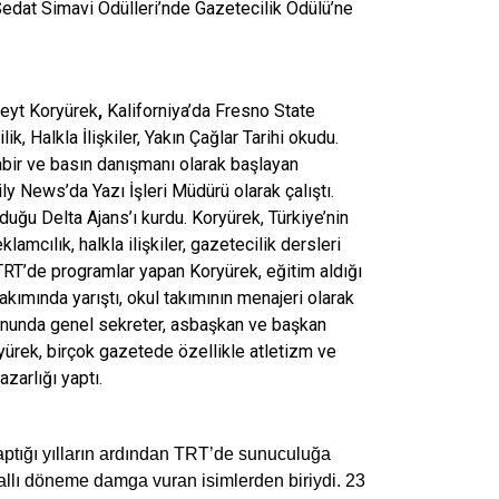
Sedat Simavi Ödülleri’nde Gazetecilik Ödülü’ne
neyt Koryürek
,
Kaliforniya’da Fresno State
k, Halkla İlişkiler, Yakın Çağlar Tarihi okudu.
bir ve basın danışmanı olarak başlayan
ly News’da Yazı İşleri Müdürü olarak çalıştı.
duğu Delta Ajans’ı kurdu. Koryürek, Türkiye’nin
lamcılık, halkla ilişkiler, gazetecilik dersleri
TRT’de programlar yapan Koryürek, eğitim aldığı
akımında yarıştı, okul takımının menajeri olarak
onunda genel sekreter, asbaşkan ve başkan
ürek, birçok gazetede özellikle atletizm ve
zarlığı yaptı.
aptığı yılların ardından TRT’de sunuculuğa
llı döneme damga vuran isimlerden biriydi. 23