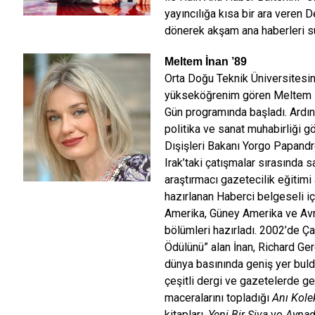
yayıncılığa kısa bir ara veren
dönerek akşam ana haberleri s
Meltem İnan
’89
Orta Doğu Teknik Üniversitesi
yükseköğrenim gören Meltem İn
Gün programında başladı. Ardın
politika ve sanat muhabirliği 
Dışişleri Bakanı Yorgo Papandr
Irak’taki çatışmalar sırasında 
araştırmacı gazetecilik eğitimi
hazırlanan Haberci belgeseli içi
Amerika, Güney Amerika ve Avru
bölümleri hazırladı. 2002’de Ç
Ödülünü” alan İnan, Richard Gere
dünya basınında geniş yer bul
çeşitli dergi ve gazetelerde ge
maceralarını topladığı
Anı Kole
kitapları,
Yeni Bir Şiva
ve
Aynad