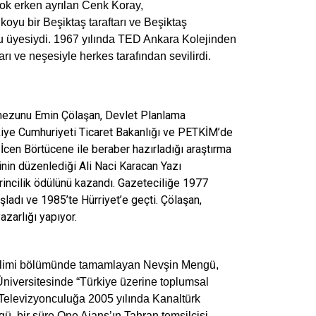
k erken ayrılan Cenk Koray,
koyu bir Beşiktaş taraftarı ve Beşiktaş
u üyesiydi. 1967 yılında TED Ankara Kolejinden
rı ve neşesiyle herkes tarafından sevilirdi.
 mezunu Emin Çölaşan, Devlet Planlama
rkiye Cumhuriyeti Ticaret Bakanlığı ve PETKİM’de
a İcen Börtücene ile beraber hazırladığı araştırma
inin düzenlediği Ali Naci Karacan Yazı
birincilik ödülünü kazandı. Gazeteciliğe 1977
şladı ve 1985’te Hürriyet’e geçti. Çölaşan,
zarlığı yapıyor.
 Bilimi bölümünde tamamlayan Nevşin Mengü,
Üniversitesinde “Türkiye üzerine toplumsal
 Televizyonculuğa 2005 yılında Kanaltürk
, bir süre One Ajans’ın Tahran temsilcisi