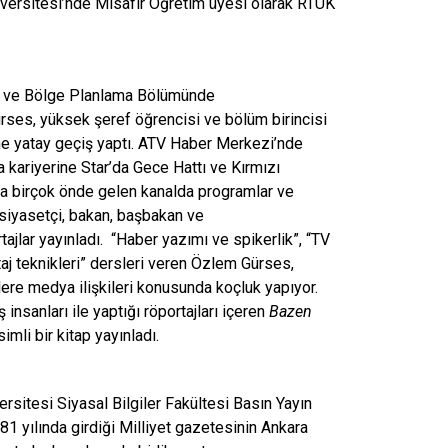
niversitesi’nde Misafir Öğretim üyesi olarak RTÜK
r ve Bölge Planlama Bölümünde
ses, yüksek şeref öğrencisi ve bölüm birincisi
e yatay geçiş yaptı. ATV Haber Merkezi’nde
 kariyerine Star’da Gece Hattı ve Kırmızı
da birçok önde gelen kanalda programlar ve
 siyasetçi, bakan, başbakan ve
ajlar yayınladı.
“Haber yazımı ve spikerlik”, “TV
aj teknikleri” dersleri veren Özlem Gürses,
ere medya ilişkileri konusunda koçluk yapıyor.
 insanları ile yaptığı röportajları içeren
Bazen
simli bir kitap yayınladı.
rsitesi Siyasal Bilgiler Fakültesi Basın Yayın
 yılında girdiği Milliyet gazetesinin Ankara