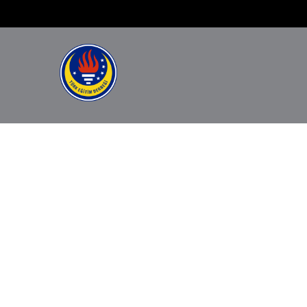
============================================= -->