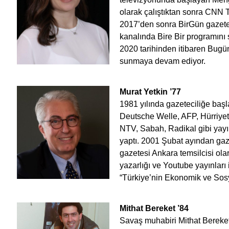
olarak çalıştıktan sonra CNN T
2017’den sonra BirGün gaze
kanalında Bire Bir programın
2020 tarihinden itibaren Bug
sunmaya devam ediyor.
Murat Yetkin
’77
1981 yılında gazeteciliğe baş
Deutsche Welle, AFP, Hürriye
NTV, Sabah, Radikal gibi yayın
yaptı. 2001 Şubat ayından gaz
gazetesi Ankara temsilcisi olar
yazarlığı ve Youtube yayınlar
“Türkiye’nin Ekonomik ve Sos
Mithat Bereket
’84
Savaş muhabiri Mithat Bereket