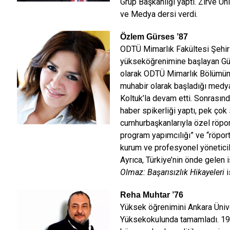
Grup Başkanlığı yaptı. Zirve Ü
ve Medya dersi verdi.
Özlem Gürses
’87
ODTÜ Mimarlık Fakültesi Şehi
yükseköğrenimine başlayan Gür
olarak ODTÜ Mimarlık Bölümün
muhabir olarak başladığı medya
Koltuk’la devam etti. Sonrasın
haber spikerliği yaptı, pek çok
cumhurbaşkanlarıyla özel röport
program yapımcılığı” ve “röport
kurum ve profesyonel yöneticil
Ayrıca, Türkiye’nin önde gelen iş
Olmaz: Başarısızlık Hikayeleri
i
Reha Muhtar
’76
Yüksek öğrenimini Ankara Ünive
Yüksekokulunda tamamladı. 1981