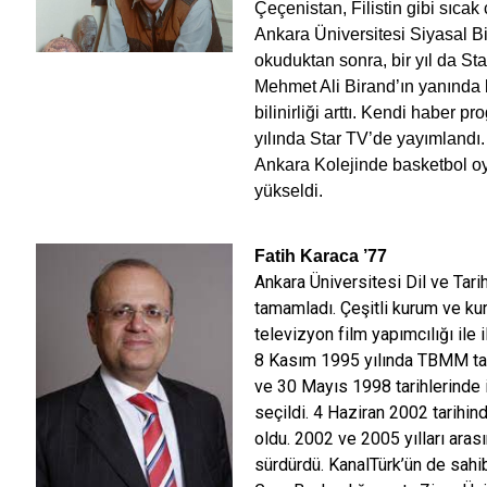
Çeçenistan, Filistin gibi sıcak
Ankara Üniversitesi Siyasal Bi
okuduktan sonra, bir yıl da Sta
Mehmet Ali Birand’ın yanında b
bilinirliği arttı. Kendi haber 
yılında Star TV’de yayımlandı
Ankara Kolejinde basketbol o
yükseldi.
Fatih Karaca
’77
Ankara Üniversitesi Dil ve Tar
tamamladı. Çeşitli kurum ve kurul
televizyon film yapımcılığı ile 
8 Kasım 1995 yılında TBMM tar
ve 30 Mayıs 1998 tarihlerinde 
seçildi. 4 Haziran 2002 tarihi
oldu. 2002 ve 2005 yılları aras
sürdürdü. KanalTürk’ün de sahi