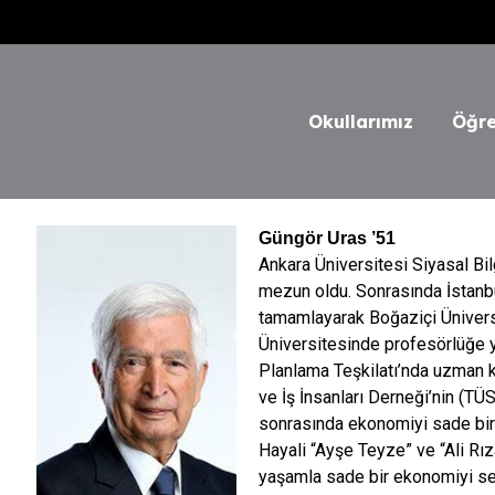
Okullarımız
Öğre
Güngör Uras
’51
Ankara Üniversitesi Siyasal Bi
mezun oldu. Sonrasında İstanbu
tamamlayarak Boğaziçi Üniver
Üniversitesinde profesörlüğe y
Planlama Teşkilatı’nda uzman k
ve İş İnsanları Derneği’nin (TÜ
sonrasında ekonomiyi sade bir ş
Hayali “Ayşe Teyze” ve “Ali Rız
yaşamla sade bir ekonomiyi sen