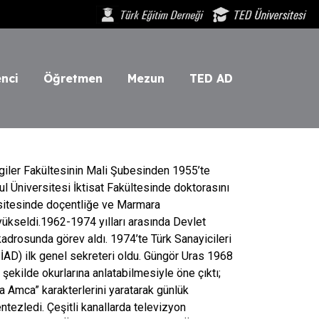
nci
Öğretmen
Mezun
TED AD
lgiler Fakültesinin Mali Şubesinden 1955’te
l Üniversitesi İktisat Fakültesinde doktorasını
sitesinde doçentliğe ve Marmara
ükseldi.1962-1974 yılları arasında Devlet
adrosunda görev aldı. 1974’te Türk Sanayicileri
SİAD) ilk genel sekreteri oldu. Güngör Uras 1968
ekilde okurlarına anlatabilmesiyle öne çıktı;
a Amca” karakterlerini yaratarak günlük
tezledi. Çeşitli kanallarda televizyon