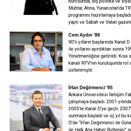
bürosunda, dış politika ve siyas
Muhtar, Atina, Yunanistan’da TR
programını hazırlamaya başladı
yaptı ve Sabah ve Vatan gazete
Cem Aydın
’86
90’lı yılların başlarında Kanal
ile yollarını ayırdıktan sonra 1
Yönetmenliğine getirildi. Kısa s
kanalı NTV’nin kuruluşunda rol 
üstlenmiştir.
İrfan Değirmenci
’95
Ankara Üniversitesi İletişim Fa
çalışmaya başladı. 2001 yılınd
2005’te Kanal D’ye geçti. 2007’
sunmaya başladı ve üç yıl bu ka
D’de “İrfan Değirmenci ile Gün
ile Halk Ana Haber Bültenini” su