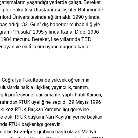
 çatışmaların yaşandığı yerlerde çalıştı. Bereket,
lgiler Fakültesi Uluslararası İlişkiler Bölümünde
nford Üniversitesinde eğitim aldı. 1990 yılında
aşladığı “32. Gün” dış haberler muhabirliğiyle
programı “Pusula” 1995 yılında Kanal D’de, 1996
. 1984 mezunu Bereket, lise yıllarında TED
ynayan ve millî takım oyunculuğuna kadar
ih Coğrafya Fakültesinde yüksek öğrenimini
uşlarda halkla ilişkiler, yayıncılık, tanıtım,
ilgili profesyonel danışmanlık yaptı. Fatih Karaca,
afından RTÜK üyeliğine seçildi. 29 Mayıs 1996
iki kez RTÜK Başkan Yardımcılığı görevine
nde eski RTÜK başkanı Nuri Kayış’ın yerine başkan
ında RTÜK başkanlığı görevini
bi olan Koza-İpek grubuna bağlı olarak Medya