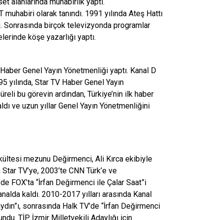
et alanlarında muhabirlik yaptı.
T muhabiri olarak tanındı. 1991 yılında Ateş Hattı
. Sonrasında birçok televizyonda programlar
lerinde köşe yazarlığı yaptı.
 D Haber Genel Yayın Yönetmenliği yaptı. Kanal D
995 yılında, Star TV Haber Genel Yayın
üreli bu görevin ardından, Türkiye’nin ilk haber
aldı ve uzun yıllar Genel Yayın Yönetmenliğini
kültesi mezunu Değirmenci, Ali Kırca ekibiyle
a Star TV’ye, 2003’te CNN Türk’e ve
de FOX’ta “İrfan Değirmenci ile Çalar Saat”i
nalda kaldı. 2010-2017 yılları arasında Kanal
aydın”ı, sonrasında Halk TV’de “İrfan Değirmenci
ndu. TİP İzmir Milletvekili Adaylığı için