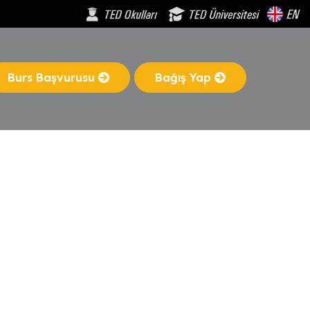
Burs Başvurusu
Bağış Yap