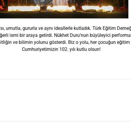
ı, umutla, gururla ve aynı ideallerle kutladık. Türk Eğitim Derne
ğerli ismi bir araya getirdi. Nükhet Duru’nun büyüleyici performan
itliğin ve bilimin yolunu gösterdi. Biz o yolu, her çocuğun eği
Cumhuriyetimizin 102. yılı kutlu olsun!