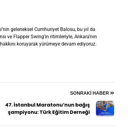
ği’nin geleneksel Cumhuriyet Balosu, bu yıl da
sı ve Flapper Swing’in ritimleriyle, Ankara’nın
tim hakkını koruyarak yürümeye devam ediyoruz.
SONRAKI HABER
47. İstanbul Maratonu’nun bağış
şampiyonu: Türk Eğitim Derneği