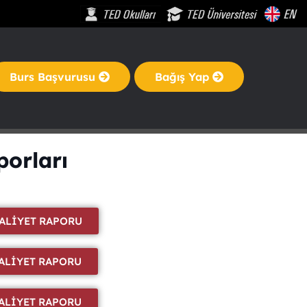
Burs Başvurusu
Bağış Yap
porları
FAALİYET RAPORU
AALİYET RAPORU
AALİYET RAPORU