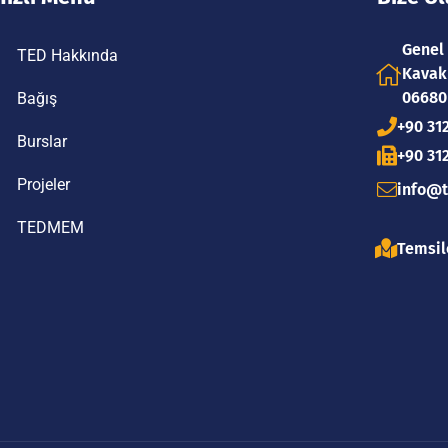
Genel
TED Hakkında
Kavakl
06680
Bağış
+90 31
Burslar
+90 312
Projeler
info@t
TEDMEM
Temsil